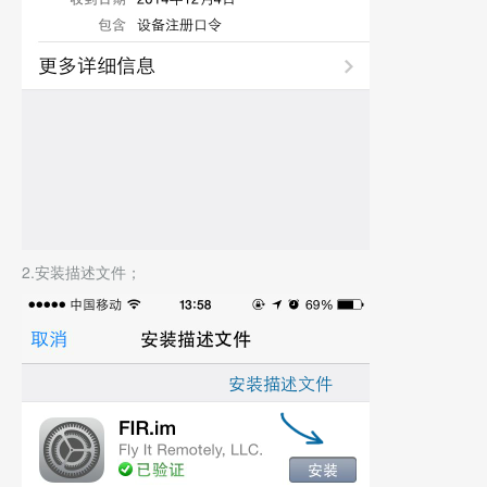
2.安装描述文件；