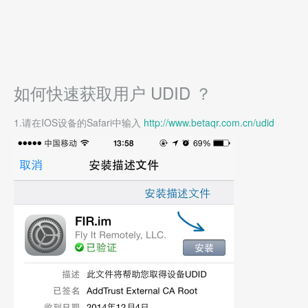
如何快速获取用户 UDID ？
1.请在IOS设备的Safari中输入
http://www.betaqr.com.cn/udid