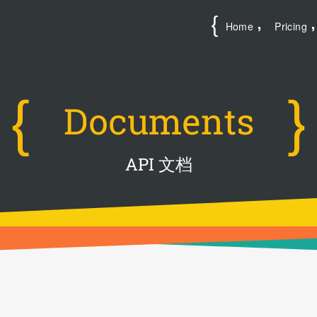
Home
Pricing
Documents
API 文档