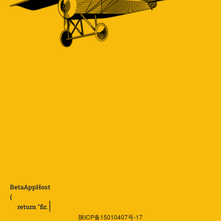
内测托管
一键上传应用，扫描二维码下载
B
e
t
a
A
p
p
H
o
s
t
{
r
e
t
u
r
n
"
f
r
.
i
陕ICP备15010407号-17